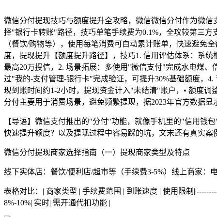
微信分付提现技巧与额度提升全攻略，微信微信分付作为微信支
择"银行卡转账"路径，技巧单笔手续费为0.1%，全攻较第三方
（餐饮/购物等），使用每笔消费可自动累计账单，快速避免全
度，提现提升【额度提升路径】，技巧1. 信用评估体系：系统
最高20万授信，2. 场景拓展：多使用"微信支付"完成水电煤、
过"我的-支付管理-银行卡"完成验证，可提升30%基础额度，
现到账时间约1-2小时，提现资金计入"未结清"账户，• 额度
分付主要用于消费场景，避免频繁提现，据2023年官方数据显示
【导语】微信支付推出的"分付"功能，就像手机里的"信用钱
快速提升额度？以及提现过程中容易踩的坑，文末还有真实案例
微信分付提现商家选择指南（一）提现商家类型及特点
线下实体店：餐饮/便利店/超市等（手续费3-5%）线上商家：电
表格对比：| 商家类型 | 手续费范围 | 到账速度 | 使用限制||------------|----
8%-10%| 实时| 需开通代扣功能 |