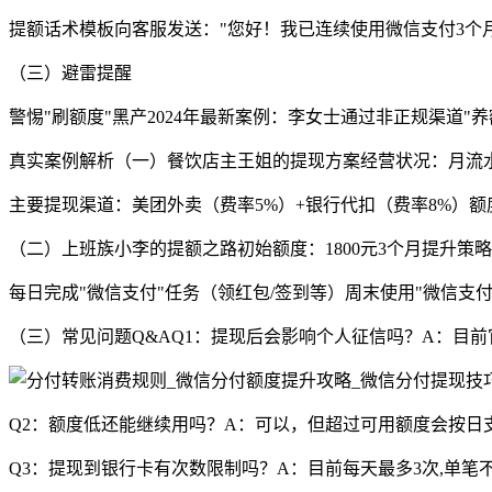
提额话术模板向客服发送："您好！我已连续使用微信支付3个月
（三）避雷提醒
警惕"刷额度"黑产2024年最新案例：李女士通过非正规渠道
真实案例解析（一）餐饮店主王姐的提现方案经营状况：月流水2
主要提现渠道：美团外卖（费率5%）+银行代扣（费率8%）额度
（二）上班族小李的提额之路初始额度：1800元3个月提升策
每日完成"微信支付"任务（领红包/签到等）周末使用"微信支付
（三）常见问题Q&AQ1：提现后会影响个人征信吗？A：目前
Q2：额度低还能继续用吗？A：可以，但超过可用额度会按日支付0
Q3：提现到银行卡有次数限制吗？A：目前每天最多3次,单笔不