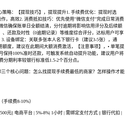
策略：【提现技巧】，提现提升1. 手续费优化：提现时选
操作，高效2. 消费抵扣技巧：优先使用"微信支付"完成日常消费
，微信确保账单日全额结清，分付逾期将影响信用评分及后续额
元）、还款及时性（0逾期记录）等维度综合评分，达标用户可享
，3. 设备绑定：关联多张本人名下银行卡（建议3-5张），通
备用额度，建议在此期间大额消费激活，【注意事项】，• 单笔提
3个月保持100%准时还款，可触发系统自动提升功能，建议用户将
分期利率较银行标准低1.5-2个百分点。
聊三个核心问题：怎么找提现手续费最低的商家？怎样操作才能
手续费8-10%）
小时 | 单笔≤500元|| 电商平台 | 5%-8%| 1小时 | 需绑定支付方式 || 银行代扣 |