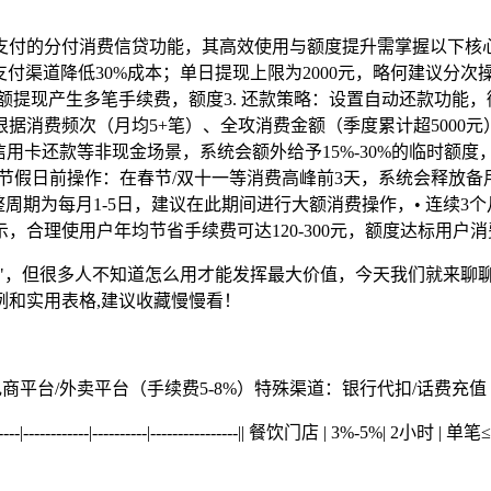
付的分付消费信贷功能，其高效使用与额度提升需掌握以下核心
支付渠道降低30%成本；单日提现上限为2000元，略何建议分次
额提现产生多笔手续费，额度3. 还款策略：设置自动还款功能
根据消费频次（月均5+笔）、全攻消费金额（季度累计超5000
信用卡还款等非现金场景，系统会额外给予15%-30%的临时额度
4. 节假日前操作：在春节/双十一等消费高峰前3天，系统会释放
调整周期为每月1-5日，建议在此期间进行大额消费操作，• 连续
，合理使用户年均节省手续费可达120-300元，额度达标用户消费
包"，但很多人不知道怎么用才能发挥最大价值，今天我们就来聊
和实用表格,建议收藏慢慢看！
商平台/外卖平台（手续费5-8%）特殊渠道：银行代扣/话费充值（
--------|----------|----------------|| 餐饮门店 | 3%-5%| 2