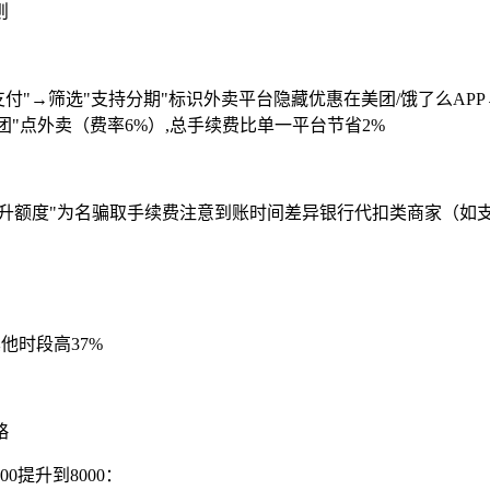
付"→筛选"支持分期"标识外卖平台隐藏优惠在美团/饿了么AP
团"点外卖（费率6%）,总手续费比单一平台节省2%
"提升额度"为名骗取手续费注意到账时间差异银行代扣类商家（
他时段高37%
提升到8000：