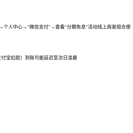
P→个人中心→"微信支付"→查看"分期免息"活动线上商家组合使
如支付宝扣款）到账可能延迟至次日凌晨