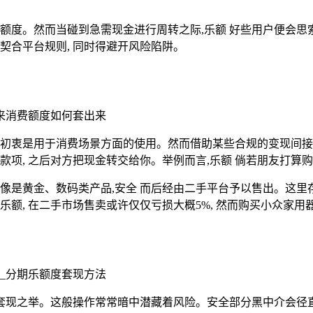
定额度。然而当碰到急需现金进行周转之际,乐额 好些用户便会思
契合平台规则, 同时得避开风险陷阱。
计初衷是用于消费场景方面的使用。然而借助某些合规的变现间接
项, 之后对方把现金转交给你。举例而言,乐额 倘若朋友打算购
像是黄金、数码类产品,安全 而后经由二手平台予以售出。这里
乐额, 在二手市场售卖或许仅仅亏损大概5%, 然而购买小众家
码套现之举。这般操作常常暗中潜藏着风险。安全部分黑中介会径直